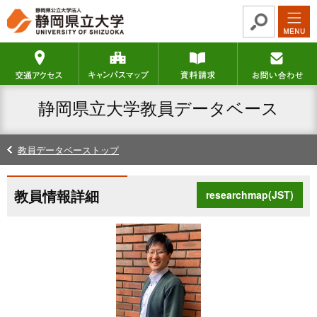
グ
本
ロ
フ
ロ
文
ー
ッ
ー
へ
カ
タ
交通アクセス
キャンパスマップ
資料請求
バ
ル
ー
ル
ナ
へ
ナ
ビ
静岡県立大学教員データベース
ビ
ゲ
ゲ
ー
ー
シ
教員データベーストップ
シ
ョ
ョ
ン
ン
へ
教員情報詳細
researchmap(JST)
へ