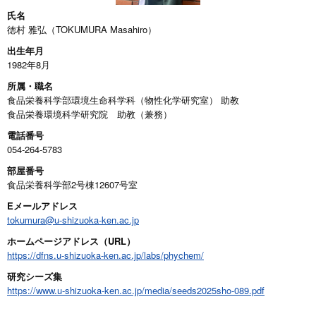
氏名
徳村 雅弘（TOKUMURA Masahiro）
出生年月
1982年8月
所属・職名
食品栄養科学部環境生命科学科（物性化学研究室） 助教
食品栄養環境科学研究院 助教（兼務）
電話番号
054-264-5783
部屋番号
食品栄養科学部2号棟12607号室
Eメールアドレス
tokumura@u-shizuoka-ken.ac.jp
ホームページアドレス（URL）
https://dfns.u-shizuoka-ken.ac.jp/labs/phychem/
研究シーズ集
https://www.u-shizuoka-ken.ac.jp/media/seeds2025sho-089.pdf