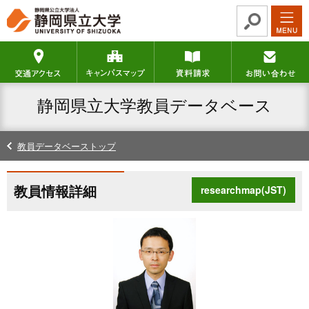
グ
本
ロ
フ
ロ
文
ー
ッ
ー
へ
カ
タ
交通アクセス
キャンパスマップ
資料請求
バ
ル
ー
ル
ナ
へ
ナ
ビ
静岡県立大学教員データベース
ビ
ゲ
ゲ
ー
ー
シ
教員データベーストップ
シ
ョ
ョ
ン
ン
へ
教員情報詳細
researchmap(JST)
へ