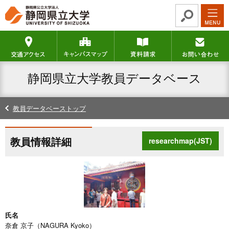
グ
本
ロ
フ
ロ
文
ー
ッ
ー
へ
カ
タ
交通アクセス
キャンパスマップ
資料請求
バ
ル
ー
ル
ナ
へ
ナ
ビ
静岡県立大学教員データベース
ビ
ゲ
ゲ
ー
ー
シ
教員データベーストップ
シ
ョ
ョ
ン
ン
へ
教員情報詳細
researchmap(JST)
へ
氏名
奈倉 京子（NAGURA Kyoko）