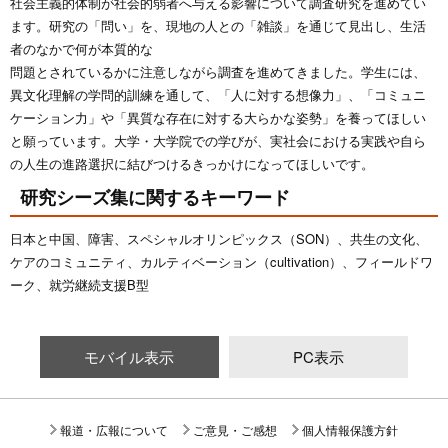
社会主義的体制が社会的弱者へ与える影響について調査研究を進めてい
ます。研究の「問い」を、現地の人との「雑談」を通じて見出し、生活
者のなかで何が本質的な
問題とされているかに注意しながら調査を進めてきました。学生には、
異文化理解の学問的訓練を通して、「人に対する想像力」、「コミュニ
ケーション力」や「異質な存在に対する大らかな姿勢」を養ってほしい
と願っています。大学・大学院での学びが、実社会における実践や自ら
の人生の進路選択に結びつけるきっかけになってほしいです。
研究シーズ集に関するキーワード
日本と中国、障害、スペシャルオリンピックス（SON）、共生の文化、
ケアのコミュニティ、カルティベーション（cultivation）、フィールドワ
ーク、就労継続支援B型
モバイル表示
PC表示
報道・広報について
ご意見・ご感想
個人情報保護方針