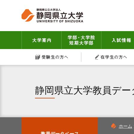
グ
本
ロ
フ
ロ
文
ー
ッ
ー
へ
カ
タ
バ
ル
ー
ル
ナ
へ
大学案内
学部・大学院 短
ナ
ビ
ビ
ゲ
受験生の方へ
ゲ
ー
ー
シ
シ
ョ
ョ
ン
ン
へ
静岡県立大学教員デー
へ
ホーム
教員データベース