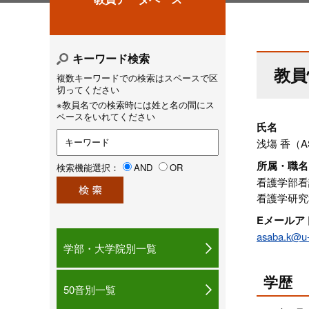
キーワード検索
教員
複数キーワードでの検索はスペースで区
切ってください
※教員名での検索時には姓と名の間にス
ペースをいれてください
氏名
浅塲 香（AS
所属・職名
検索機能選択：
AND
OR
看護学部看
看護学研究
Eメールア
asaba.k@u-
学部・大学院別一覧
学歴
50音別一覧