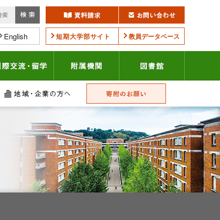
English
短期大学部サイト
教員データベース
学連携・地域貢献
国際交流・留学
附属機関
図書館
護者の方へ
地域・企業の方へ
寄附のお願い