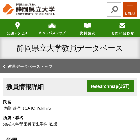
グ
本
ロ
フ
ロ
文
ー
ッ
ー
へ
カ
タ
交通アクセス
キャンパスマップ
資料請求
バ
ル
ー
ル
ナ
へ
ナ
ビ
静岡県立大学教員データベース
ビ
ゲ
ゲ
ー
ー
シ
教員データベーストップ
シ
ョ
ョ
ン
ン
へ
教員情報詳細
researchmap(JST)
へ
氏名
佐藤 遊洋（SATO Yukihiro）
所属・職名
短期大学部歯科衛生学科 教授