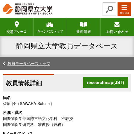
グ
本
ロ
フ
ロ
文
ー
ッ
ー
へ
カ
タ
交通アクセス
キャンパスマップ
資料請求
バ
ル
ー
ル
ナ
へ
ナ
ビ
静岡県立大学教員データベース
ビ
ゲ
ゲ
ー
ー
シ
教員データベーストップ
シ
ョ
ョ
ン
ン
へ
教員情報詳細
researchmap(JST)
へ
氏名
佐原 怜（SAWARA Satoshi）
所属・職名
国際関係学部国際言語文化学科 准教授
国際関係学研究科 准教授（兼務）
Eメールアドレス